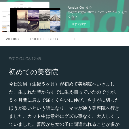
Ameba Owndで
あなただけのホームページやブログをつ
くろう
今すぐ試す
WORKS
PROFILE BLOG
FEE
2010.04.08 12:45
初めての美容院
今日次男（生後５ヶ月）が初めて美容院へいきまし
た。生まれた時からすでに生え揃っていたのですが、
５ヶ月間に肩まで届くくらいに伸び、さすがに切った
ほうが良いという話になり、ママが通う美容院へ行き
ました。カット中は意外にグズル事なく、大人しくし
ていました。普段から女の子に間違われることが多か