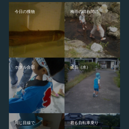
今日の獲物
梅雨の晴れ間に
ホタル合宿
成長（水）
同じ目線で
君も自転車乗り