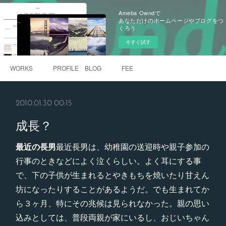
Ameba Owndで
あなただけのホームページやブログをつ
くろう
今すぐ試す
WORKS
PROFILE BLOG
FEE
2010.01.30 00:15
成長？
最近の長男
最近長男は、幼稚園の送迎時や親子参加の
行事のときなどによく泣くらしい。よく耳にする事
で、下の子供が生まれるとやきもちを焼いたり甘えん
坊になったりすることがあるようだ。でも生まれてか
ら３ヶ月、特にその兆候は見られなかった。親の思い
込みとしては、普段両親が家にいるし、おじいちゃん