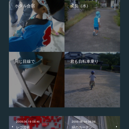
ホタル合宿
成長（水）
同じ目線で
君も自転車乗り
2009.06.19 08:41
2009.06.14 06:06
レゴ芸術
緑のカーテン