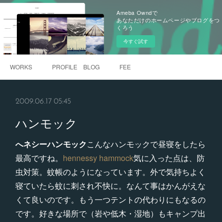
Ameba Owndで
あなただけのホームページやブログをつ
くろう
今すぐ試す
WORKS
PROFILE BLOG
FEE
2009.06.17 05:45
ハンモック
へネシーハンモック
こんなハンモックで昼寝をしたら
最高ですね。
hennessy hammock
気に入った点は、防
虫対策。蚊帳のようになっています。外で気持ちよく
寝ていたら蚊に刺され不快に。なんて事はかんがえな
くて良いのです。もう一つテントの代わりにもなるの
です。好きな場所で（岩や低木・湿地）もキャンプ出