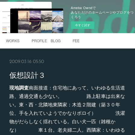
Ameba Owndで
あなただけのホームページやブログをつ
くろう
今すぐ試す
WORKS
PROFILE BLOG
FEE
2009.03.16 05:50
仮想設計３
現地調査
南面接道：住宅地にあって、いわゆる生活道
路、通過交通も少ない。 路上駐車は出来な
い。東・西・北隣地東隣家：木造２階建（築３０年
位、手を入れていようでかなりボロイ） 洗濯
物がだらしなく揺れている。白い犬一匹（雑種か
な） 車１台。老夫婦二人。西隣家：いわゆる