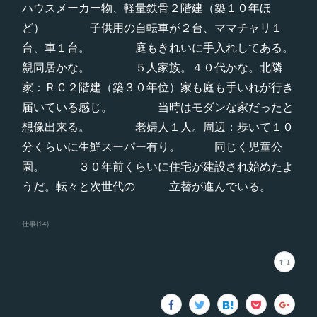
ハウスメーカー物、軽量鉄骨２階建（築１０年ほ
ど） 子供用の自転車が２台、ママチャリ１
台、車１台。 庭もきれいに手入れしてある。
親同居かな。 ５人家族。４０代かな。北隣
家：ＲＣ２階建（築３０年位）家も庭も手いれが行き
届いている感じ。 当時はモダンな家だったと
想像出来る。 老婦人１人。周辺：歩いて１０
分くらいに生鮮スーパー有り。 同じく児童公
園。 ３０年前くらいに住宅が建設され始めたよ
うだ。転々と次世代の 立替が進んでいる。
仕事
(
14
)